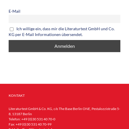
E-Mail
Ich willige ein, dass mir die Literaturtest GmbH und Co.
KG per E-Mail Informationen übersendet.
KONTAKT
Literaturtest GmbH & Co. KG, c/o The Base Berlin ONE, Pestalozzistraße 5-
8, 13187 Berlin
Telefon:
+49 (0)30 531 40 70-0
Fax:
+49 (0)30 531 40 70-99