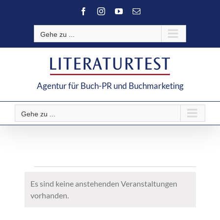
Zum
Facebook
Instagram
YouTube
E-
Inhalt
Mail
springen
Gehe zu ...
Agentur für Buch-PR und Buchmarketing
Gehe zu ...
Veranstaltungen
für
Es sind keine anstehenden Veranstaltungen
9.
Hinweis
vorhanden.
August
2026