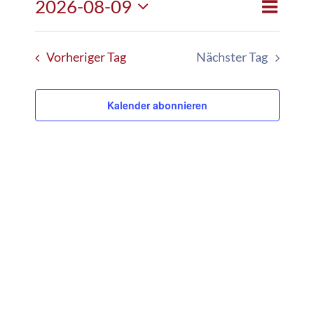
Veranst
2026-08-09
Veranstalt
Tag
Suche
Ansicht
Datum
Suche
Navigat
und
wählen.
Vorheriger Tag
Nächster Tag
Ansichten,
Navigation
Kalender abonnieren