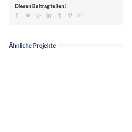
Diesen Beitrag teilen!
Facebook
Twitter
Reddit
LinkedIn
Tumblr
Pinterest
E-
Mail
Ähnliche Projekte