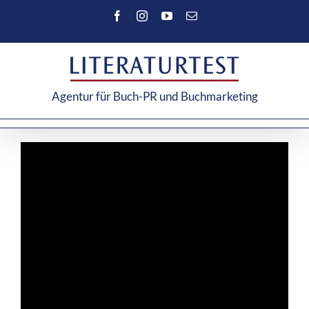
Zum
Facebook
Instagram
YouTube
E-
Inhalt
Mail
springen
Agentur für Buch-PR und Buchmarketing