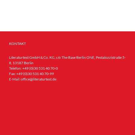
KONTAKT
Literaturtest GmbH & Co. KG, c/o The Base Berlin ONE, Pestalozzistraße 5-
8, 13187 Berlin
Telefon:
+49 (0)30 531 40 70-0
Fax:
+49 (0)30 531 40 70-99
E-Mail:
office@literaturtest.de